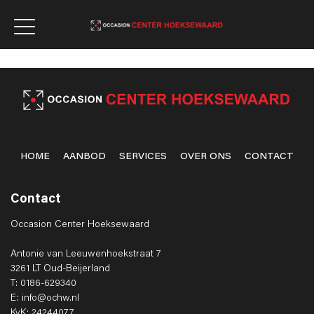
HOME
AANBOD
SERVICES
OVER ONS
CONTACT
Contact
Occasion Center Hoeksewaard
Antonie van Leeuwenhoekstraat 7
3261 LT Oud-Beijerland
T: 0186-629340
E: info@ochw.nl
KvK: 24244077