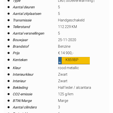
Type
Led | Stoelverwarming |
Aantal deuren
5
Aantal zitplaatsen
5
Transmissie
Handgeschakeld
Tellerstand
112.229 KM
Aantal versnellingen
5
Bouwjaar
25-11-2020
Brandstof
Benzine
Prijs
€ 14.900,-
Kenteken
K859BP
Kleur
rood metallic
Interieurkleur
Zwart
Interieur
Zwart
Bekleding
Half leder / alcantara
CO2-emissie
125 g/km
BTW/Marge
Marge
Aantal cilinders
3