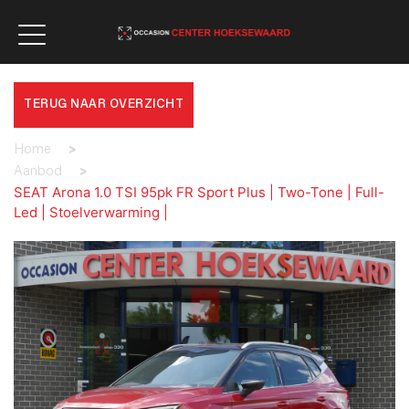
TERUG NAAR OVERZICHT
Home
>
Aanbod
>
SEAT Arona 1.0 TSI 95pk FR Sport Plus | Two-Tone | Full-
Led | Stoelverwarming |