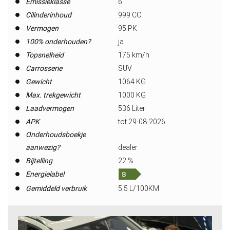
Emissieklasse
6
Cilinderinhoud
999 CC
Vermogen
95 PK
100% onderhouden?
ja
Topsnelheid
175 km/h
Carrosserie
SUV
Gewicht
1064 KG
Max. trekgewicht
1000 KG
Laadvermogen
536 Liter
APK
tot 29-08-2026
Onderhoudsboekje
aanwezig?
dealer
Bijtelling
22 %
Energielabel
Gemiddeld verbruik
5.5 L/100KM