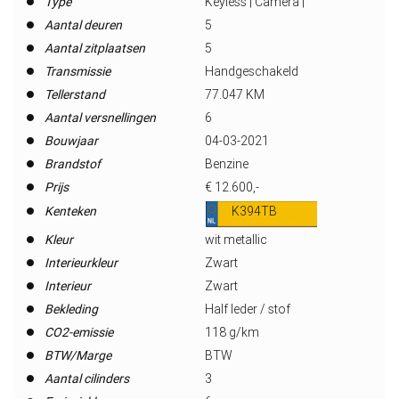
Type
Keyless | Camera |
Aantal deuren
5
Aantal zitplaatsen
5
Transmissie
Handgeschakeld
Tellerstand
77.047 KM
Aantal versnellingen
6
Bouwjaar
04-03-2021
Brandstof
Benzine
Prijs
€ 12.600,-
Kenteken
K394TB
Kleur
wit metallic
Interieurkleur
Zwart
Interieur
Zwart
Bekleding
Half leder / stof
CO2-emissie
118 g/km
BTW/Marge
BTW
Aantal cilinders
3