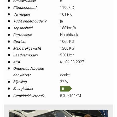
Emissieklasse
6
Cilinderinhoud
1199 CC
Vermogen
101 PK
100% onderhouden?
ja
Topsnelheid
188 km/h
Carrosserie
Hatchback
Gewicht
1065 KG
Max. trekgewicht
1200 KG
Laadvermogen
530 Liter
APK
tot 04-03-2027
Onderhoudsboekje
aanwezig?
dealer
Bijtelling
22 %
Energielabel
Gemiddeld verbruik
5.3 L/100KM