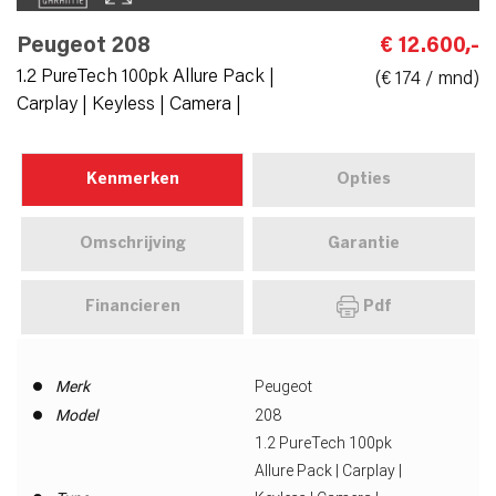
Peugeot 208
€ 12.600,-
1.2 PureTech 100pk Allure Pack |
(€ 174 / mnd)
Carplay | Keyless | Camera |
Kenmerken
Opties
Omschrijving
Garantie
Financieren
Pdf
Merk
Peugeot
Model
208
1.2 PureTech 100pk
Allure Pack | Carplay |