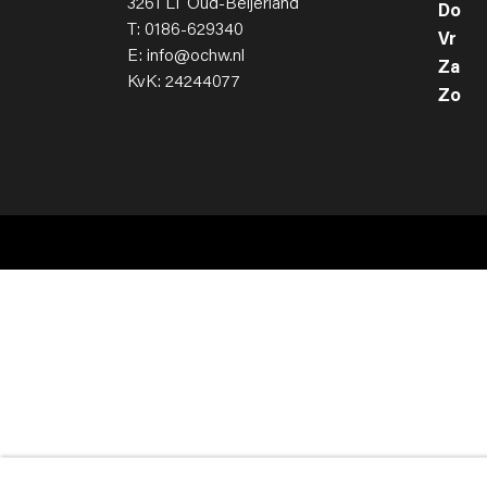
3261 LT Oud-Beijerland
Do
T: 0186-629340
Vr
E: info@ochw.nl
Za
KvK: 24244077
Zo