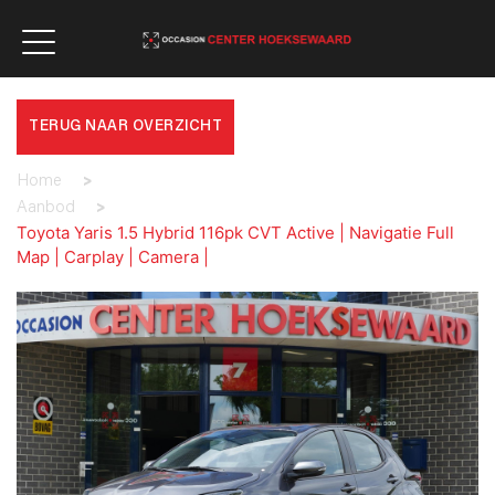
TERUG NAAR OVERZICHT
Home
>
Aanbod
>
Toyota Yaris 1.5 Hybrid 116pk CVT Active | Navigatie Full
Map | Carplay | Camera |