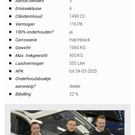
Aantal cilinders
3
Emissieklasse
6
Cilinderinhoud
1490 CC
Vermogen
116 PK
100% onderhouden?
ja
Carrosserie
Hatchback
Gewicht
1060 KG
Max. trekgewicht
450 KG
Laadvermogen
555 Liter
APK
tot 24-03-2025
Onderhoudsboekje
aanwezig?
dealer
Bijtelling
22 %