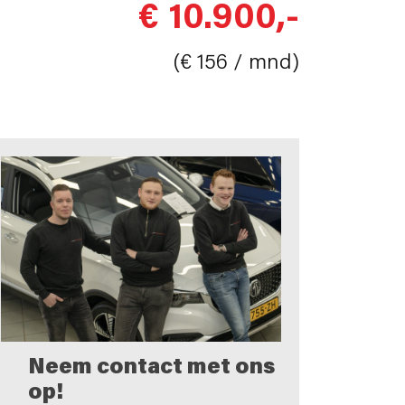
€ 10.900,-
(€ 156 / mnd)
Neem contact met ons
op!