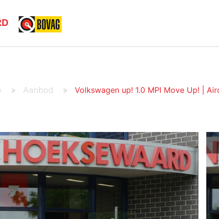
HOME
AANBOD
SERVICES
OVER ONS
CO
Volkswagen up! 1.0 MPI Move Up! | Airc
e
Aanbod
>
>