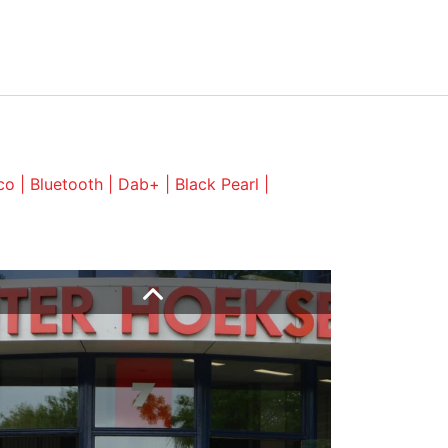
0186-629340
info@ochw.nl
NTACT
o | Bluetooth | Dab+ | Black Pearl |