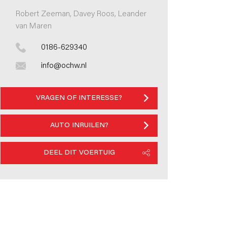
Robert Zeeman, Davey Roos, Leander
van Maren
0186-629340
info@ochw.nl
VRAGEN OF INTERESSE?
AUTO INRUILEN?
DEEL DIT VOERTUIG