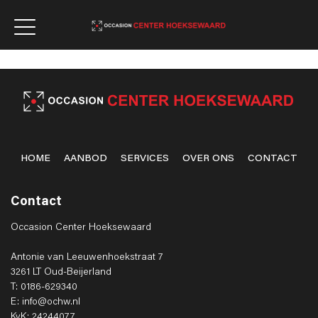
HOME
AANBOD
SERVICES
OVER ONS
CONTACT
Contact
Occasion Center Hoeksewaard
Antonie van Leeuwenhoekstraat 7
3261 LT Oud-Beijerland
T: 0186-629340
E: info@ochw.nl
KvK: 24244077