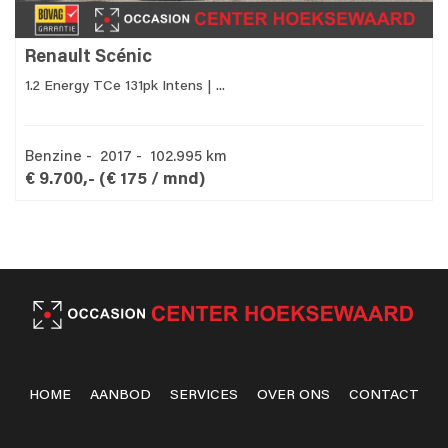
Renault Scénic
1.2 Energy TCe 131pk Intens | ...
Benzine - 2017 - 102.995 km
€ 9.700,-
(€ 175 / mnd)
HOME
AANBOD
SERVICES
OVER ONS
CONTACT