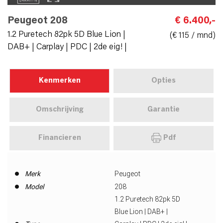
Peugeot 208
€ 6.400,-
1.2 Puretech 82pk 5D Blue Lion |
(€ 115 / mnd)
DAB+ | Carplay | PDC | 2de eig! |
Kenmerken
Opties
Omschrijving
Garantie
Financieren
Pdf
Merk
Peugeot
Model
208
1.2 Puretech 82pk 5D
Blue Lion | DAB+ |