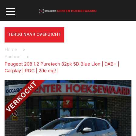
TERUG NAAR OVERZICHT
Home
>
Aanbod
>
Peugeot 208 1.2 Puretech 82pk 5D Blue Lion | DAB+ |
Carplay | PDC | 2de eig! |