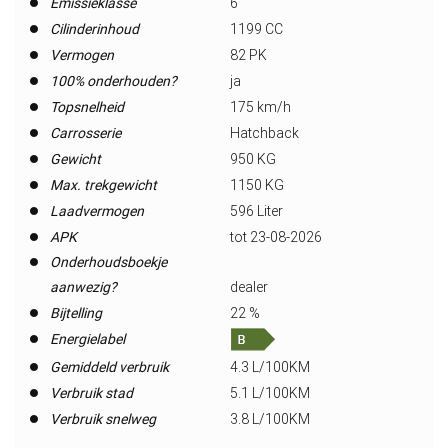
Emissieklasse
6
Cilinderinhoud
1199 CC
Vermogen
82 PK
100% onderhouden?
ja
Topsnelheid
175 km/h
Carrosserie
Hatchback
Gewicht
950 KG
Max. trekgewicht
1150 KG
Laadvermogen
596 Liter
APK
tot 23-08-2026
Onderhoudsboekje
aanwezig?
dealer
Bijtelling
22 %
Energielabel
Gemiddeld verbruik
4.3 L/100KM
Verbruik stad
5.1 L/100KM
Verbruik snelweg
3.8 L/100KM