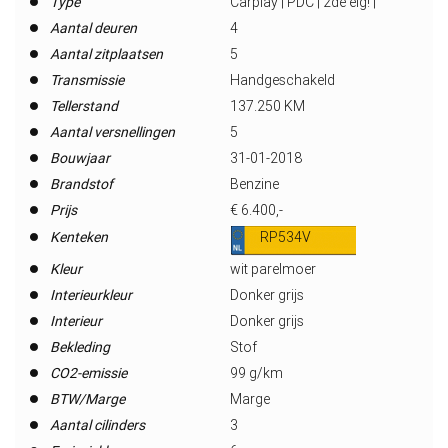
Type
Carplay | PDC | 2de eig! |
Aantal deuren
4
Aantal zitplaatsen
5
Transmissie
Handgeschakeld
Tellerstand
137.250 KM
Aantal versnellingen
5
Bouwjaar
31-01-2018
Brandstof
Benzine
Prijs
€ 6.400,-
Kenteken
RP534V
Kleur
wit parelmoer
Interieurkleur
Donker grijs
Interieur
Donker grijs
Bekleding
Stof
CO2-emissie
99 g/km
BTW/Marge
Marge
Aantal cilinders
3