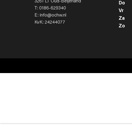
3261 LT Oud-Beijerland
Do
T: 0186-629340
Vr
E: info@ochw.nl
Za
KvK: 24244077
Zo