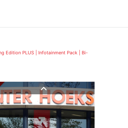
0186-629340
info@ochw.nl
NTACT
g Edition PLUS | Infotainment Pack | Bi-