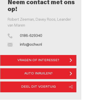
Neem contact met ons
op!
Robert Zeeman, Davey Roos, Leander
van Maren
0186-629340
info@ochw.nl
VRAGEN OF INTERESSE?
AUTO INRUILEN?
DEEL DIT VOERTUIG