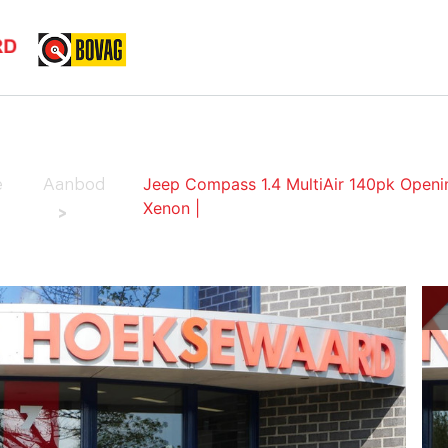
HOME
AANBOD
SERVICES
OVER ONS
CO
Jeep Compass 1.4 MultiAir 140pk Openin
e
Aanbod
Xenon |
>