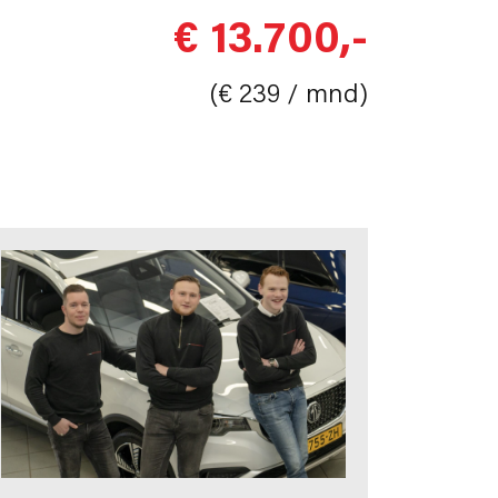
€ 13.700,-
(€ 239 / mnd)