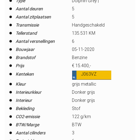
Type
Dolphin Grey |
Aantal deuren
5
Aantal zitplaatsen
5
Transmissie
Handgeschakeld
Tellerstand
135.531 KM
Aantal versnellingen
6
Bouwjaar
05-11-2020
Brandstof
Benzine
Prijs
€ 15.400,-
Kenteken
J063VZ
Kleur
grijs metallic
Interieurkleur
Donker grijs
Interieur
Donker grijs
Bekleding
Stof
CO2-emissie
122 g/km
BTW/Marge
BTW
Aantal cilinders
3