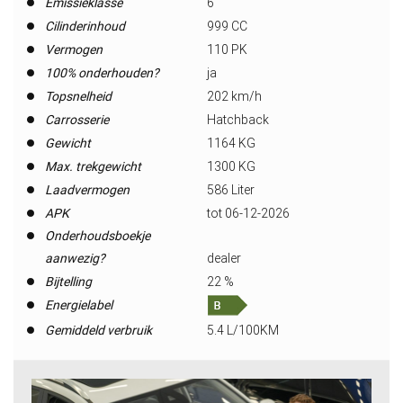
Emissieklasse
6
Cilinderinhoud
999 CC
Vermogen
110 PK
100% onderhouden?
ja
Topsnelheid
202 km/h
Carrosserie
Hatchback
Gewicht
1164 KG
Max. trekgewicht
1300 KG
Laadvermogen
586 Liter
APK
tot 06-12-2026
Onderhoudsboekje
aanwezig?
dealer
Bijtelling
22 %
Energielabel
Gemiddeld verbruik
5.4 L/100KM