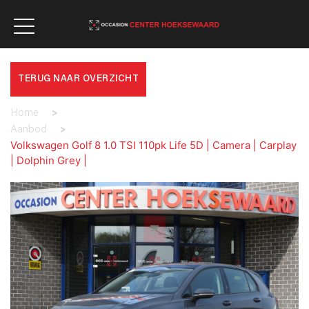
TERUG NAAR OVERZICHT
Home
>
Aanbod
>
Volkswagen Golf 8 1.0 TSI 110pk Life 5D | Camera | Carplay
| Dolphin Grey |