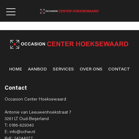
HOME
AANBOD
SERVICES
OVER ONS
CONTACT
Contact
Occasion Center Hoeksewaard
Antonie van Leeuwenhoekstraat 7
3261 LT Oud-Beijerland
T: 0186-629340
E: info@ochw.nl
KvK: 24244077