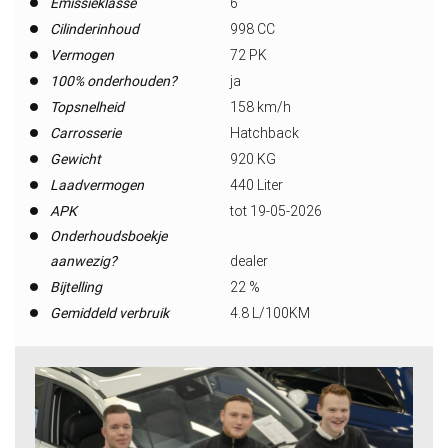
Emissieklasse
6
Cilinderinhoud
998 CC
Vermogen
72 PK
100% onderhouden?
ja
Topsnelheid
158 km/h
Carrosserie
Hatchback
Gewicht
920 KG
Laadvermogen
440 Liter
APK
tot 19-05-2026
Onderhoudsboekje
aanwezig?
dealer
Bijtelling
22 %
Gemiddeld verbruik
4.8 L/100KM