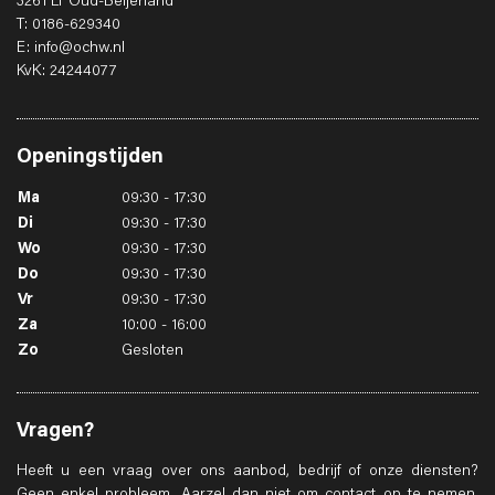
3261 LT Oud-Beijerland
T: 0186-629340
E: info@ochw.nl
KvK: 24244077
Openingstijden
Ma
09:30 - 17:30
Di
09:30 - 17:30
Wo
09:30 - 17:30
Do
09:30 - 17:30
Vr
09:30 - 17:30
Za
10:00 - 16:00
Zo
Gesloten
Vragen?
Heeft u een vraag over ons aanbod, bedrijf of onze diensten?
Geen enkel probleem. Aarzel dan niet om contact op te nemen.