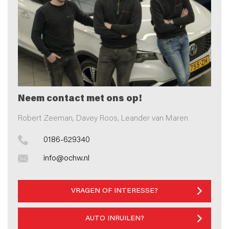
Neem contact met ons op!
Robert Zeeman, Davey Roos, Leander van Maren
0186-629340
info@ochw.nl
VRAGEN OF INTERESSE?
AUTO INRUILEN?