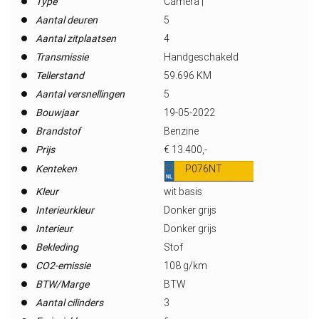
Type
Camera |
Aantal deuren
5
Aantal zitplaatsen
4
Transmissie
Handgeschakeld
Tellerstand
59.696 KM
Aantal versnellingen
5
Bouwjaar
19-05-2022
Brandstof
Benzine
Prijs
€ 13.400,-
Kenteken
P076NT
Kleur
wit basis
Interieurkleur
Donker grijs
Interieur
Donker grijs
Bekleding
Stof
CO2-emissie
108 g/km
BTW/Marge
BTW
Aantal cilinders
3